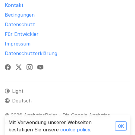
Kontakt
Bedingungen
Datenschutz
Für Entwickler
Impressum
Datenschutzerklärung
Facebook
X
Instagram
YouTube
Light
Deutsch
© 2026 AnalyticsPolar - Die Google Analytics
Alternative. All rights reserved.
Mit Verwendung unserer Webseiten
OK
bestätigen Sie unsere
cookie policy
.